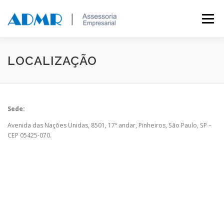
Saltar para conteúdo
Menu
MARCAS E PATENTES
A EMPRESA
CLIENTES
LOCALIZAÇÃO
FALE CONOSCO
Sede:
Avenida das Nações Unidas, 8501, 17º andar, Pinheiros, São Paulo, SP –
CEP 05425-070.