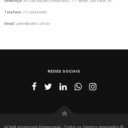
Endereço:
Av. Das Nações Unidas 8501, 17° andar, São Paulo, SP.
Telefone:
(11) 3434-6441.
Email:
admr@admr.com.br
REDES SOCIAIS
ADMR Assessoria Empresarial - Todos os Direitos reservados ©