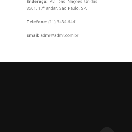
Endereço:
Av. Das Nações Unidas
8501, 17° andar, São Paulo, SP.
Telefone:
(11) 3434-6441.
Email:
admr@admr.com.br