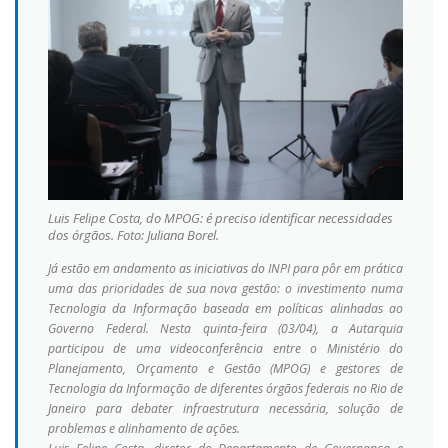
Luis Felipe Costa, do MPOG: é preciso identificar necessidades
dos órgãos. Foto: Juliana Borel.
Já estão em andamento as iniciativas do INPI para pôr em prática
uma das prioridades de sua nova gestão: o investimento numa
Tecnologia da Informação baseada em políticas alinhadas ao
Governo Federal. Nesta quinta-feira (03/04), a Autarquia
participou de uma videoconferência entre o Ministério do
Planejamento, Orçamento e Gestão (MPOG) e gestores de
Tecnologia da Informação de diferentes órgãos federais no Rio de
Janeiro para debater infraestrutura necessária, solução de
problemas e alinhamento de ações.