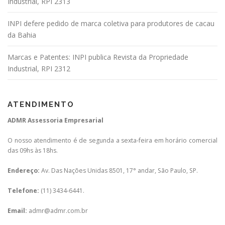
Industrial, RPI 2313
INPI defere pedido de marca coletiva para produtores de cacau
da Bahia
Marcas e Patentes: INPI publica Revista da Propriedade
Industrial, RPI 2312
ATENDIMENTO
ADMR Assessoria Empresarial
O nosso atendimento é de segunda a sexta-feira em horário comercial
das 09hs às 18hs.
Endereço:
Av. Das Nações Unidas 8501, 17° andar, São Paulo, SP.
Telefone:
(11) 3434-6441.
Email:
admr@admr.com.br