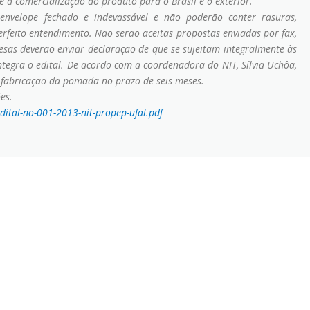
 a comercialização do produto para o Brasil e o exterior.
envelope fechado e indevassável e não poderão conter rasuras,
feito entendimento. Não serão aceitas propostas enviadas por fax,
resas deverão enviar declaração de que se sujeitam integralmente às
ntegra o edital. De acordo com a coordenadora do NIT, Sílvia Uchôa,
a fabricação da pomada no prazo de seis meses.
es.
ital-no-001-2013-nit-propep-ufal.pdf