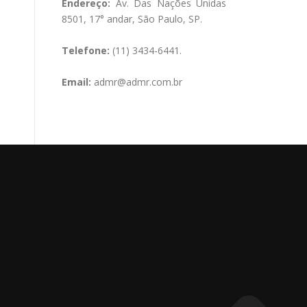
Endereço:
Av. Das Nações Unidas
8501, 17° andar, São Paulo, SP.
Telefone:
(11) 3434-6441.
Email:
admr@admr.com.br