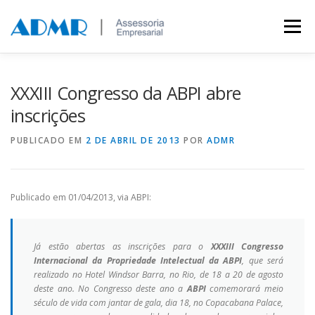
Saltar para conteúdo
Menu
MARCAS E PATENTES
A EMPRESA
CLIENTES
XXXIII Congresso da ABPI abre
inscrições
FALE CONOSCO
PUBLICADO EM
2 DE ABRIL DE 2013
POR
ADMR
Publicado em 01/04/2013, via ABPI:
Já estão abertas as inscrições para o
XXXIII Congresso
Internacional da Propriedade Intelectual da ABPI
, que será
realizado no Hotel Windsor Barra, no Rio, de 18 a 20 de agosto
deste ano. No Congresso deste ano a
ABPI
comemorará meio
século de vida com jantar de gala, dia 18, no Copacabana Palace,